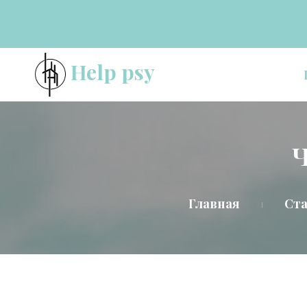
Help psy
Ч
Главная
Ст